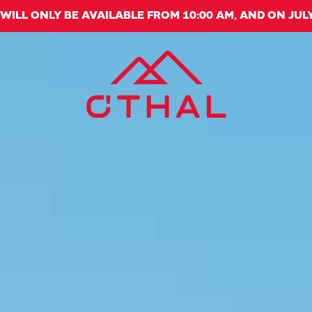
E WILL ONLY BE AVAILABLE FROM 10:00 AM, AND ON JULY