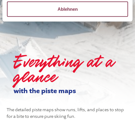
DE
CZ
Ablehnen
EN
Everything at a
glance
with the piste maps
The detailed piste maps show runs, lifts, and places to stop
for a bite to ensure pure skiing fun.