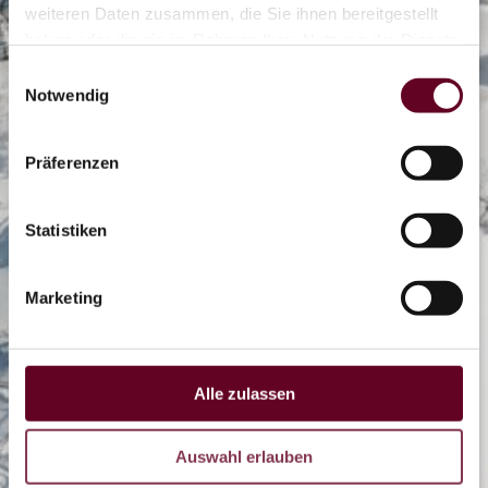
weiteren Daten zusammen, die Sie ihnen bereitgestellt
0/13
haben oder die sie im Rahmen Ihrer Nutzung der Dienste
gesammelt haben.
Einwilligungsauswahl
Notwendig
0/2
Präferenzen
Eisbahn
Statistiken
OTHAL
Marketing
Coaster
Alle zulassen
LIVE
Auswahl erlauben