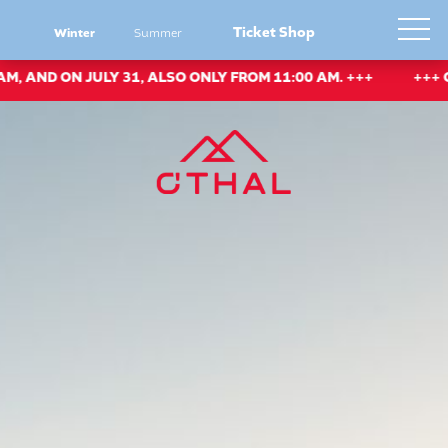
Ticket Shop
Winter
Summer
D ON JULY 31, ALSO ONLY FROM 11:00 AM. +++
+++ ON JULY