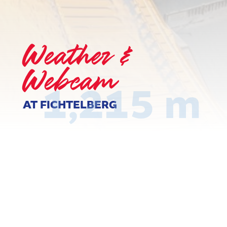
Weather &
Webcam
1,215 m
AT FICHTELBERG