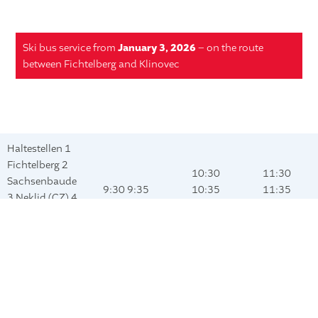
Ski bus service from
January 3, 2026
– on the route
between Fichtelberg and Klinovec
Haltestellen 1
Fichtelberg 2
10:30
11:30
Sachsenbaude
9:30 9:35
10:35
11:35
3 Neklid (CZ) 4
9:40 9:50
10:40
11:40
Klínovec (CZ)
10:00
10:50
11:50
– Waldvilla 5
11:00
12:00
Klínovec (CZ)
– Parkplatz