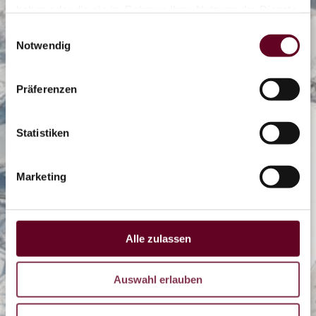
haben oder die sie im Rahmen Ihrer Nutzung der Dienste
gesammelt haben.
Einwilligungsauswahl
Notwendig
0/2
Präferenzen
Eisbahn
Statistiken
OTHAL
Marketing
Coaster
Alle zulassen
LIVE
Auswahl erlauben
DE