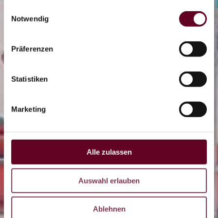
gesammelt haben.
Einwilligungsauswahl
Notwendig
0/2
Präferenzen
Eisbahn
Statistiken
OTHAL
Marketing
Coaster
Alle zulassen
LIVE
Auswahl erlauben
DE
CZ
Ablehnen
EN