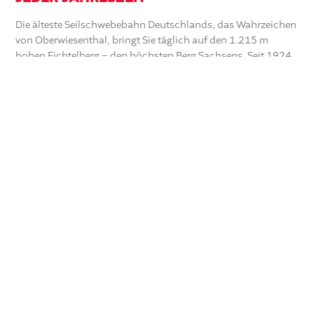
Die älteste Seilschwebebahn Deutschlands, das Wahrzeichen
von Oberwiesenthal, bringt Sie täglich auf den 1.215 m
hohen Fichtelberg – den höchsten Berg Sachsens. Seit 1924
begeistert die Schwebebahn Gäste aus aller Welt und bietet
zu jeder Jahreszeit ein unvergessliches Erlebnis.