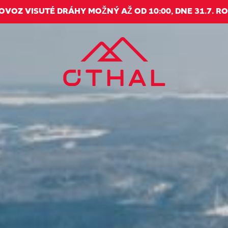
ROVOZ VISUTÉ DRÁHY MOŽNÝ AŽ OD 10:00, DNE 31.7. RO