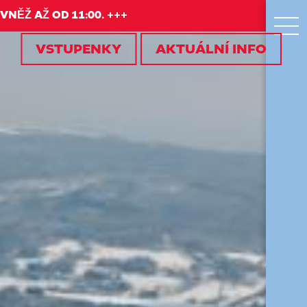
VNĚŽ AŽ OD 11:00. +++
VSTUPENKY
AKTUÁLNÍ INFO