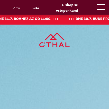
E-shop se
Zima
Léto
vstupenkami
11:00. +++
+++ DNE 30.7. BUDE PROVOZ VISUTÉ DRÁHY MO