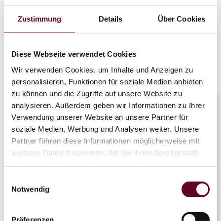
pohodlně
vyveze naše sedačková lanovka.
Zustimmung
Details
Über Cookies
•
Důležité upozornění: Dne 29. a 30. dubna
máme krátkou „zastávku v boxech“ – v tyto
dva dny zůstanou všechna zařízení uzavřena.
Diese Webseite verwendet Cookies
Od 1.května s vámi zahajujeme léto – od té
Wir verwenden Cookies, um Inhalte und Anzeigen zu
doby budou všechna zařízení opět v běžném
personalisieren, Funktionen für soziale Medien anbieten
provozu!
zu können und die Zugriffe auf unsere Website zu
analysieren. Außerdem geben wir Informationen zu Ihrer
Děkujeme vám za pochopení a nemůžeme se
Verwendung unserer Website an unsere Partner für
dočkat, až vás v květnu opět přivítáme.
soziale Medien, Werbung und Analysen weiter. Unsere
Váš tým OTHAL Erlebnisregion
Partner führen diese Informationen möglicherweise mit
weiteren Daten zusammen, die Sie ihnen bereitgestellt
Flyline
haben oder die sie im Rahmen Ihrer Nutzung der Dienste
gesammelt haben.
Einwilligungsauswahl
Notwendig
OTHAL
Coaster
Präferenzen