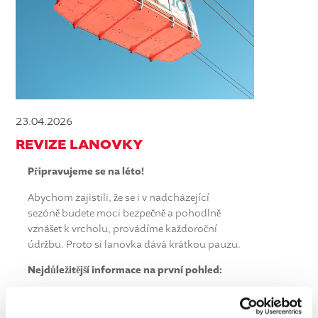
23.04.2026
REVIZE LANOVKY
Připravujeme se na léto!
Abychom zajistili, že se i v nadcházející
sezóně budete moci bezpečně a pohodlně
vznášet k vrcholu, provádíme každoroční
údržbu. Proto si lanovka dává krátkou pauzu.
Nejdůležitější informace na první pohled:
•
Období revize: Od 13. do 30. dubna včetně.
•
Alternativa: Během této doby vás nahoru