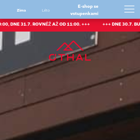
E-shop se
Zima
Léto
vstupenkami
 31.7. ROVNĚŽ AŽ OD 11:00. +++
+++ DNE 30.7. BUDE PR