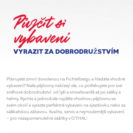
Půjčit si
vybavení
VYRAZIT ZA DOBRODRUŽSTVÍM
Plánujete zimní dovolenou na Fichtelbergu a hledáte vhodné
vybavení? Naše půjčovny nabízejí vše, co potřebujete pro své
sněhové dobrodružství: od lyží a snowboardů až po sáňky a
helmy. Rychle a jednoduše najděte vhodnou půjčovnu ve
svém okolí a vyrazte perfektně vybaveni na sjezdovku nebo za
sáňkařskou zábavou. Kvalita, servis a nejmodernější vybavení
– pro nezapomenutelné zážitky v O’THAL!