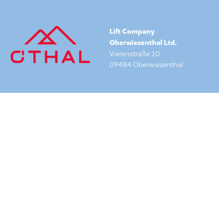
Lift Company
Oberwiesenthal Ltd.
Vierenstraße 10
09484 Oberwiesenthal
Ski Area
Family
Activities
Dining
News & Events
Getting Here
Jobs
Imprint
Transport Policies
Privacy Policy