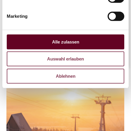
OTHAL
Marketing
Coaster
LATEST FROM O’THAL
Alle zulassen
LIVE
Auswahl erlauben
DE
CZ
Ablehnen
EN