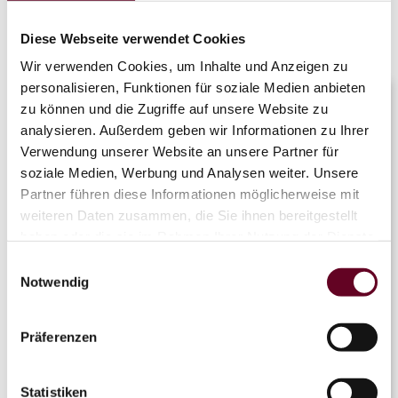
11.03.2026
Diese Webseite verwendet Cookies
CURRENT INFORMATION ABOUT
THE SKI AREA
Wir verwenden Cookies, um Inhalte und Anzeigen zu
personalisieren, Funktionen für soziale Medien anbieten
zu können und die Zugriffe auf unsere Website zu
Spring is here – and with it, we’re closing our
analysieren. Außerdem geben wir Informationen zu Ihrer
ski area for this season. We thank you for the
2/7
Verwendung unserer Website an unsere Partner für
winter season and look forward to welcoming
soziale Medien, Werbung und Analysen weiter. Unsere
you back next year!
Partner führen diese Informationen möglicherweise mit
You can find all further information in our
weiteren Daten zusammen, die Sie ihnen bereitgestellt
0/13
news article “Opening Hours in April”.
haben oder die sie im Rahmen Ihrer Nutzung der Dienste
gesammelt haben.
Starting
May 8
, we’ll begin our summer
Einwilligungsauswahl
season and open our summer facilities.
Notwendig
0/2
See you soon and have a great time – we look
forward to your next visit!
Präferenzen
Eisbahn
Statistiken