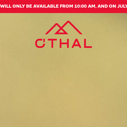
E WILL ONLY BE AVAILABLE FROM 10:00 AM, AND ON JULY