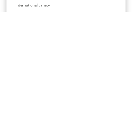
international variety
relaxed atmosphere
Details