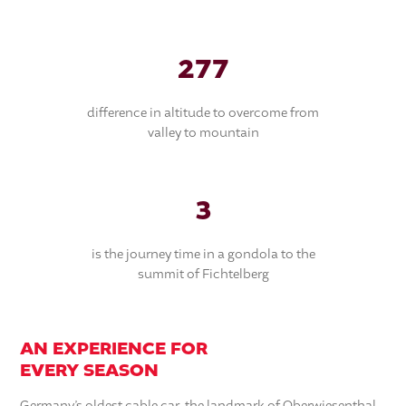
303 m
difference in altitude to overcome from
valley to mountain
3.54 min
is the journey time in a gondola to the
summit of Fichtelberg
AN EXPERIENCE FOR
EVERY SEASON
Germany’s oldest cable car, the landmark of Oberwiesenthal,