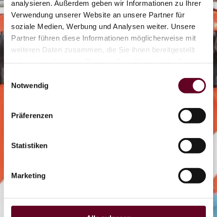
analysieren. Außerdem geben wir Informationen zu Ihrer
2/2
Verwendung unserer Website an unsere Partner für
soziale Medien, Werbung und Analysen weiter. Unsere
Partner führen diese Informationen möglicherweise mit
Flyline
weiteren Daten zusammen, die Sie ihnen bereitgestellt
haben oder die sie im Rahmen Ihrer Nutzung der Dienste
gesammelt haben.
Einwilligungsauswahl
OTHAL
Notwendig
Coaster
Präferenzen
Statistiken
LIVE
Marketing
DE
CZ
EN