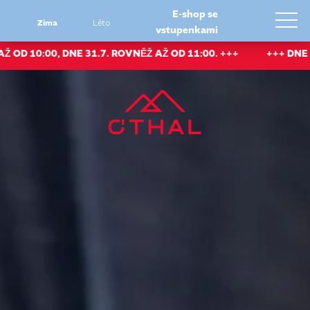
E-shop se
Zima
Léto
vstupenkami
0:00, DNE 31.7. ROVNĚŽ AŽ OD 11:00. +++
+++ DNE 30.7.