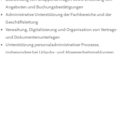
Angeboten und Buchungsbestätigungen
Administrative Unterstützung der Fachbereiche und der
Geschäftsleitung
Verwaltung, Digitalisierung und Organisation von Vertrags-
und Dokumentenunterlagen
Unterstützung personaladministrativer Prozesse,
insbesondere bei Urlaubs- und Abwesenheitsmeldungen
Koordination von Terminen sowie organisatorischen
Abläufen
Mitwirkung bei der Erstellung und Pflege interner
Dokumentationen
Unterstützung bei der Weiterentwicklung digitaler
Verwaltungs- und Organisationsprozesse
Diese Erwartungen haben wir:
Ein sicherer Arbeitsplatz in einer erfolgreichen
Unternehmensgruppe