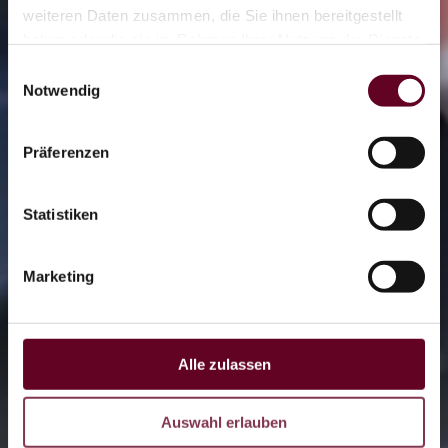
Flyline
weiteren Daten zusammen, die Sie ihnen bereitgestellt
haben oder die sie im Rahmen Ihrer Nutzung der Dienste
gesammelt haben.
Einwilligungsauswahl
OTHAL
Notwendig
Coaster
Präferenzen
Statistiken
LIVE
Marketing
DE
CZ
EN
Alle zulassen
Auswahl erlauben