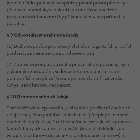
jízdního řádu, pokud jsou splněny platné právní předpisy a
přepravní podmínky a pokud jsou dodržena opatření
provozovatele lanové dráhy přijatá v zájmu bezpečnosti a
pořádku.
§ 9 Odpovědnost a náhrada škody
(1) Dráha odpovídá podle vždy platných kogentních právních
předpisů, zejména zákona o odpovědnosti.
(2) Za zavinění odpovídá dráha pouze tehdy, pokud jí, jejím
zákonným zástupcům, vedoucím zaměstnancům nebo
pomocníkům při plnění (včetně pomocných sil) lze přičíst
úmysl nebo hrubou nedbalost.
§ 10 Ochrana osobních údajů
Shromažďování, zpracování, ukládání a používání osobních
údajů cestujícího probíhá s ohledem na předpisy o ochraně
osobních údajů. K zajištění bezpečnosti cestujících a provozu
lanové dráhy a k zamezení zneužití jízdních dokladů jsou
vstupní prostory – i dočasně – monitorovány kamerovým