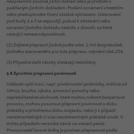
neoprávněně používá jízdní doklad nebo je přistižen s
padělaným jízdním dokladem. Podání oznámení v trestním
nebo přestupkovém řízení zůstává vyhrazeno. Ustanovení
pod body 1 a 3 se nepoužijí, pokud k obstarání nebo
označení jízdního dokladu nedošlo z důvodů, za které
cestující nenese odpovědnost.
(2) Zvýšené přepravní jízdné podle odst. 1 činí dvojnásobek
jízdného stanoveného pro tuto přepravu, nejméně však 25€.
(3) Případné další nároky zůstávají nedotčeny.
§ 8 Zproštění přepravní povinnosti
Události vyšší moci, např. povětrnostní podmínky, vichřice od
14m/s, bouřka, výluka, provozní poruchy nebo
nepředvídatelné okolnosti, které mohou ovlivnit bezpečnost
provozu, mohou posunout přepravní povinnost o dobu
překážky a přiměřenou dobu rozjezdu, nebo ji v případě
neodstranitelných či včas neodstraněných překážek zrušit. V
těchto případech nevzniká nárok na vrácení peněz.
Provozovatel lanové dráhy je povinen přepravovat podle