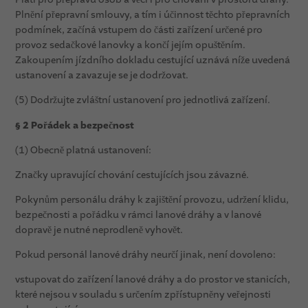
Plnění přepravní smlouvy, a tím i účinnost těchto přepravních
podmínek, začíná vstupem do části zařízení určené pro
provoz sedačkové lanovky a končí jejím opuštěním.
Zakoupením jízdního dokladu cestující uznává níže uvedená
ustanovení a zavazuje se je dodržovat.
(5) Dodržujte zvláštní ustanovení pro jednotlivá zařízení.
§ 2 Pořádek a bezpečnost
(1) Obecně platná ustanovení:
Značky upravující chování cestujících jsou závazné.
Pokynům personálu dráhy k zajištění provozu, udržení klidu,
bezpečnosti a pořádku v rámci lanové dráhy a v lanové
dopravě je nutné neprodleně vyhovět.
Pokud personál lanové dráhy neurčí jinak, není dovoleno:
vstupovat do zařízení lanové dráhy a do prostor ve stanicích,
které nejsou v souladu s určením zpřístupněny veřejnosti