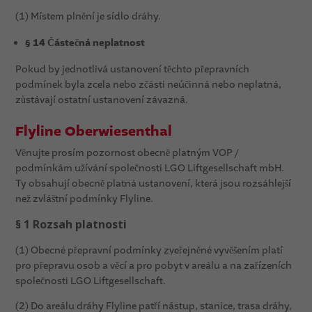
(1) Místem plnění je sídlo dráhy.
§ 14 Částečná neplatnost
Pokud by jednotlivá ustanovení těchto přepravních
podmínek byla zcela nebo zčásti neúčinná nebo neplatná,
zůstávají ostatní ustanovení závazná.
Flyline Oberwiesenthal
Věnujte prosím pozornost obecně platným VOP /
podmínkám užívání společnosti LGO Liftgesellschaft mbH.
Ty obsahují obecně platná ustanovení, která jsou rozsáhlejší
než zvláštní podmínky Flyline.
§ 1 Rozsah platnosti
(1) Obecné přepravní podmínky zveřejněné vyvěšením platí
pro přepravu osob a věcí a pro pobyt v areálu a na zařízeních
společnosti LGO Liftgesellschaft.
(2) Do areálu dráhy Flyline patří nástup, stanice, trasa dráhy,