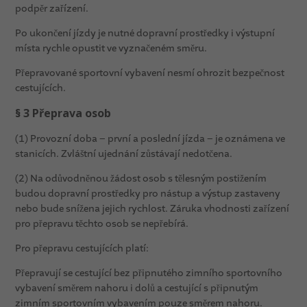
podpěr zařízení.
Po ukončení jízdy je nutné dopravní prostředky i výstupní
místa rychle opustit ve vyznačeném směru.
Přepravované sportovní vybavení nesmí ohrozit bezpečnost
cestujících.
§ 3 Přeprava osob
(1) Provozní doba – první a poslední jízda – je oznámena ve
stanicích. Zvláštní ujednání zůstávají nedotčena.
(2) Na odůvodněnou žádost osob s tělesným postižením
budou dopravní prostředky pro nástup a výstup zastaveny
nebo bude snížena jejich rychlost. Záruka vhodnosti zařízení
pro přepravu těchto osob se nepřebírá.
Pro přepravu cestujících platí:
Přepravují se cestující bez připnutého zimního sportovního
vybavení směrem nahoru i dolů a cestující s připnutým
zimním sportovním vybavením pouze směrem nahoru.