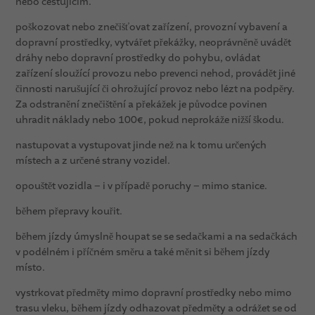
nebo cestujícím.
poškozovat nebo znečišťovat zařízení, provozní vybavení a
dopravní prostředky, vytvářet překážky, neoprávněně uvádět
dráhy nebo dopravní prostředky do pohybu, ovládat
zařízení sloužící provozu nebo prevenci nehod, provádět jiné
činnosti narušující či ohrožující provoz nebo lézt na podpěry.
Za odstranění znečištění a překážek je původce povinen
uhradit náklady nebo 100€, pokud neprokáže nižší škodu.
nastupovat a vystupovat jinde než na k tomu určených
místech a z určené strany vozidel.
opouštět vozidla – i v případě poruchy – mimo stanice.
během přepravy kouřit.
během jízdy úmyslně houpat se se sedačkami a na sedačkách
v podélném i příčném směru a také měnit si během jízdy
místo.
vystrkovat předměty mimo dopravní prostředky nebo mimo
trasu vleku, během jízdy odhazovat předměty a odrážet se od