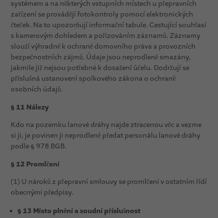
systémem a na některých vstupních místech u přepravních
zařízení se provádějí fotokontroly pomocí elektronických
čteček. Na to upozorňují informační tabule. Cestující souhlasí
s kamerovým dohledem a pořizováním záznamů. Záznamy
slouží výhradně k ochraně domovního práva a provozních
bezpečnostních zájmů. Údaje jsou neprodleně smazány,
jakmile již nejsou potřebné k dosažení účelu. Dodržují se
příslušná ustanovení spolkového zákona o ochraně
osobních údajů.
§ 11 Nálezy
Kdo na pozemku lanové dráhy najde ztracenou věc a vezme
si ji, je povinen ji neprodleně předat personálu lanové dráhy
podle § 978 BGB.
§ 12 Promlčení
(1) U nároků z přepravní smlouvy se promlčení v ostatním řídí
obecnými předpisy.
§ 13 Místo plnění a soudní příslušnost