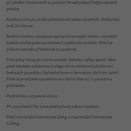
při platbě v hotovosti si prosím ihned přepočítejte vrácené
peníze.
Každou minutu může odstartovat jeden účastník. Doba letu
trvá 10 minut.
Rodiče mohou startovat společně se svými dětmi, nicméně
každá osoba jede samostatně v jednom vozidle. Děti lze
přitom zezadu přidržovat za popruh.
Pokrývky hlavy je nutné sundat. Batohy, tašky apod. Vám
před startem odeberou kolegové na startovní plošině a v
bednách je pošlou čtyřsedačkovou lanovkou dolů do údolí.
Poté si je můžete vyzvednout v dolní stanici / v prostoru
pokladen.
Podmínkou je pevná obuv.
Při používání Fly-Line platí přísný zákaz kouření.
Platí minimální hmotnost 20kg a maximální hmotnost
120kg.