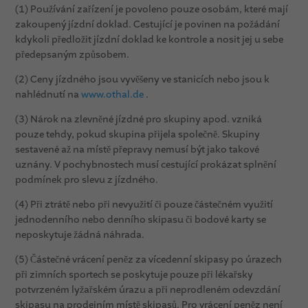
(1) Používání zařízení je povoleno pouze osobám, které mají
zakoupený jízdní doklad. Cestující je povinen na požádání
kdykoli předložit jízdní doklad ke kontrole a nosit jej u sebe
předepsaným způsobem.
(2) Ceny jízdného jsou vyvěšeny ve stanicích nebo jsou k
nahlédnutí na
www.othal.de
.
(3) Nárok na zlevněné jízdné pro skupiny apod. vzniká
pouze tehdy, pokud skupina přijela společně. Skupiny
sestavené až na místě přepravy nemusí být jako takové
uznány. V pochybnostech musí cestující prokázat splnění
podmínek pro slevu z jízdného.
(4) Při ztrátě nebo při nevyužití či pouze částečném využití
jednodenního nebo denního skipasu či bodové karty se
neposkytuje žádná náhrada.
(5) Částečné vrácení peněz za vícedenní skipasy po úrazech
při zimních sportech se poskytuje pouze při lékařsky
potvrzeném lyžařském úrazu a při neprodleném odevzdání
skipasu na prodejním místě skipasů. Pro vrácení peněz není