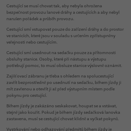
Cestující se musí chovat tak, aby nebyla ohrožena
bezpečnost provozu lanové dráhy a cestujících a aby nebyl
narušen pořádek a průběh provozu.
Cestující smí vstupovat pouze do zařízení dráhy a do prostor
ve stanicích, které jsou v souladu s určením zpřístupněny
veřejnosti nebo cestujícím.
Cestující smí usednout na sedačku pouze za přítomnosti
obsluhy stanice. Osoby, které při nástupu a výstupu
potřebují pomoc, to musí obsluze stanice výslovně oznámit.
Zajišťovací zábranu je třeba s ohledem na spolucestující
zavřít bezprostředně po usednutí na sedačku, během jízdy ji
mít zavřenou a otevřít ji až před výstupním místem podle
pokynu pro cestující.
Během jízdy je zakázáno seskakovat, houpat se a vstávat,
stejně jako kouřit. Pokud je během jízdy sedačková lanovka
zastavena, musí se cestující chovat klidně a vyčkat pokynů.
Vystrkování nebo odhazování předmětů během jízdy je