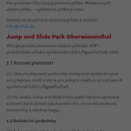
Pro používání Fly-Line je povinná přilba. Můžete použít
vlastní přilbu – cyklistická přilba postačí.
Dotazy na skupinové rezervace přímo e-mailem:
info@othal.de
.
Jump and Slide Park Oberwiesenthal
Věnujte prosím pozornost obecně platným VOP /
podmínkám užívání společnosti LGO Liftgesellschaft mbH.
§ 1 Rozsah platnosti
(1) Obecné přepravní podmínky zveřejněné vyvěšením platí
pro přepravu osob a věcí a pro pobyt v areálu a na zařízeních
společnosti LGO Liftgesellschaft.
(2) Do areálu Jump and Slide Parku patří všechna oplocená
zařízení dané oblasti (skokanské věže, věž se skluzavkami,
trampolíny a všechny bagy).
§ 2 Dodatečné podmínky