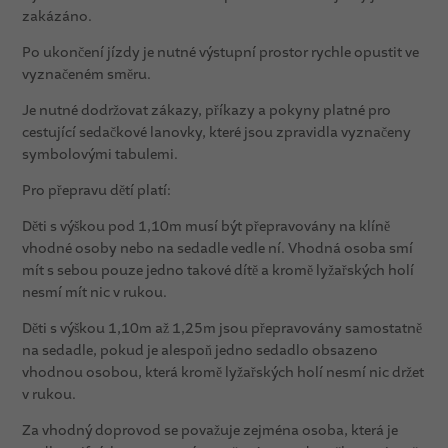
zakázáno.
Po ukončení jízdy je nutné výstupní prostor rychle opustit ve
vyznačeném směru.
Je nutné dodržovat zákazy, příkazy a pokyny platné pro
cestující sedačkové lanovky, které jsou zpravidla vyznačeny
symbolovými tabulemi.
Pro přepravu dětí platí:
Děti s výškou pod 1,10m musí být přepravovány na klíně
vhodné osoby nebo na sedadle vedle ní. Vhodná osoba smí
mít s sebou pouze jedno takové dítě a kromě lyžařských holí
nesmí mít nic v rukou.
Děti s výškou 1,10m až 1,25m jsou přepravovány samostatně
na sedadle, pokud je alespoň jedno sedadlo obsazeno
vhodnou osobou, která kromě lyžařských holí nesmí nic držet
v rukou.
Za vhodný doprovod se považuje zejména osoba, která je