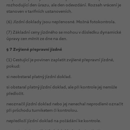
rozhodující den úrazu, ale den odevzdání. Rozsah vrácení je
stanoven v tarifních ustanoveních.
(6) Jízdní doklady jsou nepřenosné. Možná fotokontrola.
(7) Základní ceny jízdného se mohou v důsledku dynamické
úpravy cen měnit ze dne na den.
§ 7 Zvýšené přepravní jízdné
(1) Cestující je povinen zaplatit zvýšené přepravní jízdné,
pokud:
si neobstaral platný jízdní doklad.
si obstaral platný jízdní doklad, ale při kontrole jej nemůže
předložit.
neoznačil jízdní doklad nebo jej nenechal neprodleně označit
při průchodu turniketem či kontrolou.
nepředloží jízdní doklad na požádání ke kontrole.