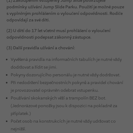
(1) Zakoupením vstupenky Jump Slide potvrzujete
podmínky užívání Jump Slide Parku. Použití je možné pouze
s vyplněným prohlášením o vyloučení odpovědnosti. Rodiče
odpovídají za své děti.
(2) U dětí do 17 let včetně musí prohlášení o vyloučení
odpovědnosti podepsat zákonný zástupce.
(3) Další pravidla užívání a chování:
Vyvěšená pravidla na informačních tabulích je nutné vždy
dodržovat a řídit se jimi.
Pokyny dozorujícího personálu je nutné vždy dodržovat.
Při nedodržení bezpečnostních pokynů a pravidel chování
je provozovatel oprávněn odebrat vstupenku.
Používání skokanských věží a trampolín BEZ bot.
(Jednorázové ponožky jsou k dispozici na pokladně za
příplatek.)
Počet osob na konstrukcích je nutné vždy udržovat co
nejnižší.