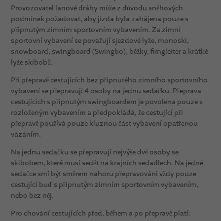
Provozovatel lanové dráhy může z důvodu sněhových
podmínek požadovat, aby jízda byla zahájena pouze s
připnutým zimním sportovním vybavením. Za zimní
sportovní vybavení se považují sjezdové lyže, monoski,
snowboard, swingboard (Swingbo), běžky, firngleiter a krátké
lyže skibobů.
Při přepravě cestujících bez připnutého zimního sportovního
vybavení se přepravují 4 osoby na jednu sedačku. Přeprava
cestujících s připnutým swingboardem je povolena pouze s
rozloženým vybavením a předpokládá, že cestující při
přepravě používá pouze kluznou část vybavení opatřenou
vázáním.
Na jednu sedačku se přepravují nejvýše dvě osoby se
skibobem, které musí sedět na krajních sedadlech. Na jedné
sedačce smí být směrem nahoru přepravováni vždy pouze
cestující buď s připnutým zimním sportovním vybavením,
nebo bez něj.
Pro chování cestujících před, během a po přepravě platí: