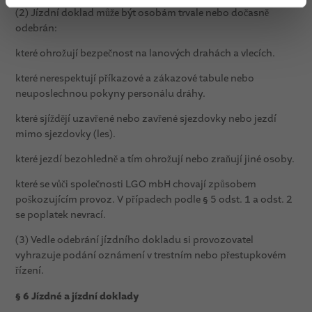
(2) Jízdní doklad může být osobám trvale nebo dočasně
odebrán:
které ohrožují bezpečnost na lanových drahách a vlecích.
které nerespektují příkazové a zákazové tabule nebo
neuposlechnou pokyny personálu dráhy.
které sjíždějí uzavřené nebo zavřené sjezdovky nebo jezdí
mimo sjezdovky (les).
které jezdí bezohledně a tím ohrožují nebo zraňují jiné osoby.
které se vůči společnosti LGO mbH chovají způsobem
poškozujícím provoz. V případech podle § 5 odst. 1 a odst. 2
se poplatek nevrací.
(3) Vedle odebrání jízdního dokladu si provozovatel
vyhrazuje podání oznámení v trestním nebo přestupkovém
řízení.
§ 6 Jízdné a jízdní doklady