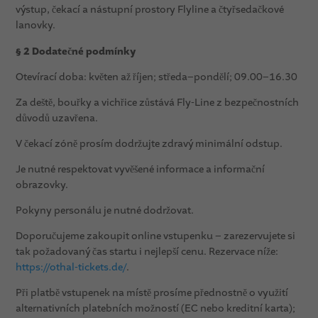
výstup, čekací a nástupní prostory Flyline a čtyřsedačkové
lanovky.
§ 2 Dodatečné podmínky
Otevírací doba: květen až říjen; středa–pondělí; 09.00–16.30
Za deště, bouřky a vichřice zůstává Fly-Line z bezpečnostních
důvodů uzavřena.
V čekací zóně prosím dodržujte zdravý minimální odstup.
Je nutné respektovat vyvěšené informace a informační
obrazovky.
Pokyny personálu je nutné dodržovat.
Doporučujeme zakoupit online vstupenku – zarezervujete si
tak požadovaný čas startu i nejlepší cenu. Rezervace níže:
https://othal-tickets.de/
.
Při platbě vstupenek na místě prosíme přednostně o využití
alternativních platebních možností (EC nebo kreditní karta);