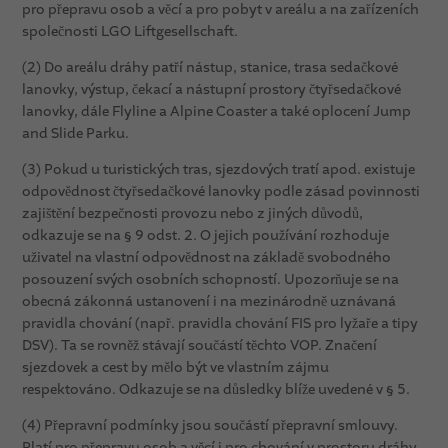
pro přepravu osob a věcí a pro pobyt v areálu a na zařízeních
společnosti LGO Liftgesellschaft.
(2) Do areálu dráhy patří nástup, stanice, trasa sedačkové
lanovky, výstup, čekací a nástupní prostory čtyřsedačkové
lanovky, dále Flyline a Alpine Coaster a také oplocení Jump
and Slide Parku.
(3) Pokud u turistických tras, sjezdových tratí apod. existuje
odpovědnost čtyřsedačkové lanovky podle zásad povinnosti
zajištění bezpečnosti provozu nebo z jiných důvodů,
odkazuje se na § 9 odst. 2. O jejich používání rozhoduje
uživatel na vlastní odpovědnost na základě svobodného
posouzení svých osobních schopností. Upozorňuje se na
obecná zákonná ustanovení i na mezinárodně uznávaná
pravidla chování (např. pravidla chování FIS pro lyžaře a tipy
DSV). Ta se rovněž stávají součástí těchto VOP. Značení
sjezdovek a cest by mělo být ve vlastním zájmu
respektováno. Odkazuje se na důsledky blíže uvedené v § 5.
(4) Přepravní podmínky jsou součástí přepravní smlouvy.
Platí pro přepravu osob a věcí i pro chování v prostoru dráhy.