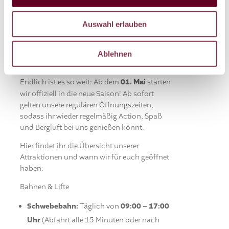
Auswahl erlauben
Saisonstart am 01. Mai – Wir sind wieder
Ablehnen
voll für euch da!
Endlich ist es so weit: Ab dem
01. Mai
starten
wir offiziell in die neue Saison! Ab sofort
gelten unsere regulären Öffnungszeiten,
sodass ihr wieder regelmäßig Action, Spaß
und Bergluft bei uns genießen könnt.
Hier findet ihr die Übersicht unserer
Attraktionen und wann wir für euch geöffnet
haben:
Bahnen & Lifte
Schwebebahn:
Täglich von
09:00 – 17:00
Uhr
(Abfahrt alle 15 Minuten oder nach